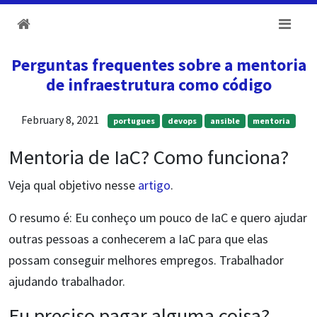
Perguntas frequentes sobre a mentoria
de infraestrutura como código
February 8, 2021
portugues
devops
ansible
mentoria
Mentoria de IaC? Como funciona?
Veja qual objetivo nesse
artigo
.
O resumo é: Eu conheço um pouco de IaC e quero ajudar
outras pessoas a conhecerem a IaC para que elas
possam conseguir melhores empregos. Trabalhador
ajudando trabalhador.
Eu preciso pagar alguma coisa?